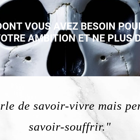
DONT VOUS AVEZ BESOIN POU
TRE AMBITION ET NE PLUS D
rle de savoir-vivre mais pe
savoir-souffrir."